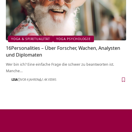
YOGA & SPIRITUALITÄT
YOGA PSYCHOLOGIE
16Personalities – Über Forscher, Wachen, Analysten
und Diplomaten
Wer bin ich? Eine einfache Frage die schwer zu beantworten ist.
Manche…
LISA
VOR 4 JAHREN
1.4K VIEWS