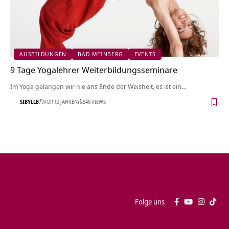
AUSBILDUNGEN
BAD MEINBERG
EVENTS
9 Tage Yogalehrer Weiterbildungsseminare
Im Yoga gelangen wir nie ans Ende der Weisheit, es ist ein…
SIBYLLE
VOR 12 JAHREN
546 VIEWS
Folge uns