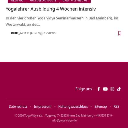
ALLGÄU
AUSBILDUNGEN
BAD MEINBERG
Yogalehrer Ausbildung 4 Wochen intensiv
In den vier großen Yoga Vidya Seminarhäusern in Bad Meinberg, im
Westerwald, an der…
DIRK
VOR 11 JAHREN
515 VIEWS
Folge uns
Datenschutz
Impressum
Haftungsausschluss
Sitemap
RSS
© 2026 Yoga Vidya e.V. · Yogaweg 7 · 32805 Horn‑Bad Meinberg · +49 5234 87‑0 ·
info@yoga‑vidya.de