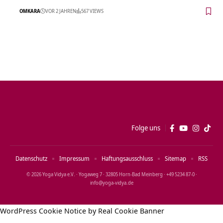
OMKARA
VOR 2 JAHREN
567 VIEWS
Folge uns
Datenschutz
Impressum
Haftungsausschluss
Sitemap
RSS
© 2026 Yoga Vidya e.V. · Yogaweg 7 · 32805 Horn‑Bad Meinberg · +49 5234 87‑0 ·
info@yoga‑vidya.de
WordPress Cookie Notice by Real Cookie Banner