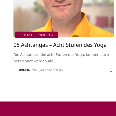
PODCAST
VORTRÄGE
05 Ashtangas – Acht Stufen des Yoga
Die Ashtangas, die acht Stufen des Yoga, können auch
bezeichnet werden als…
OMKARA
VOR 9 JAHREN
576 VIEWS