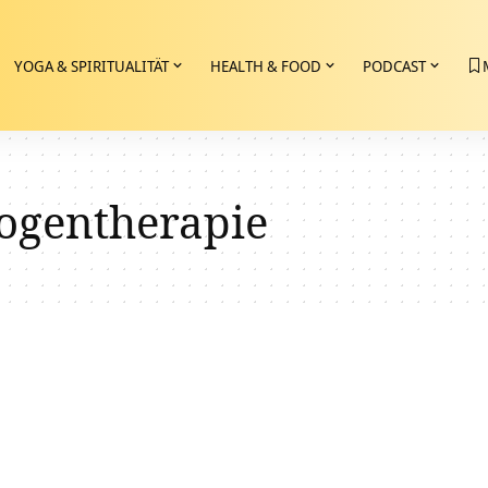
YOGA & SPIRITUALITÄT
HEALTH & FOOD
PODCAST
rogentherapie