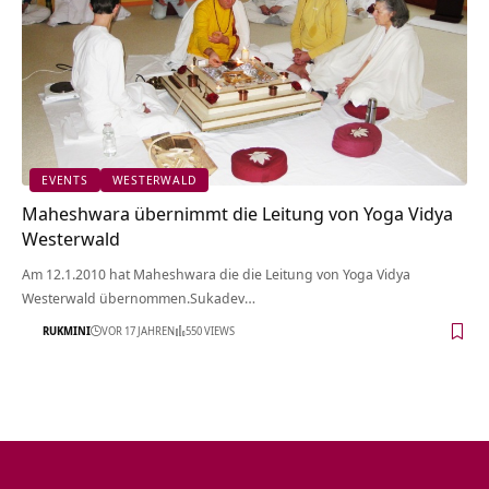
EVENTS
WESTERWALD
Maheshwara übernimmt die Leitung von Yoga Vidya
Westerwald
Am 12.1.2010 hat Maheshwara die die Leitung von Yoga Vidya
Westerwald übernommen.Sukadev…
RUKMINI
VOR 17 JAHREN
550 VIEWS