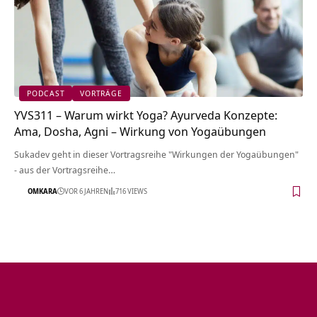
PODCAST
VORTRÄGE
YVS311 – Warum wirkt Yoga? Ayurveda Konzepte:
Ama, Dosha, Agni – Wirkung von Yogaübungen
Sukadev geht in dieser Vortragsreihe "Wirkungen der Yogaübungen"
- aus der Vortragsreihe…
OMKARA
VOR 6 JAHREN
716 VIEWS