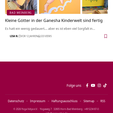
BAD MEINBERG
Kleine Götter in der Ganesha Kinderwelt sind fertig
Es hatt ein wenig gedauert.... aber es ist eben viel Sorgfalt in…
LISA N.
VOR 12 JAHREN
533 VIEWS
Folge uns
Datenschutz
Impressum
Haftungsausschluss
Sitemap
RSS
© 2026 Yoga Vidya e.V. · Yogaweg 7 · 32805 Horn‑Bad Meinberg · +49 5234 87‑0 ·