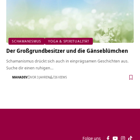
SCHAMANISMUS
YOGA & SPIRITUALITÄT
Der Großgrundbesitzer und die Gänseblümchen
Schamanismus drückt sich auch in einprägsamen Geschichten aus.
Suche dir einen ruhigen…
MAHADEV
VOR 3 JAHREN
726 VIEWS
Folge uns