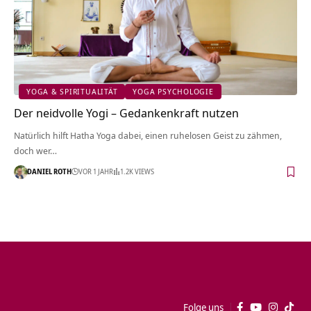
YOGA & SPIRITUALITÄT
YOGA PSYCHOLOGIE
Der neidvolle Yogi – Gedankenkraft nutzen
Natürlich hilft Hatha Yoga dabei, einen ruhelosen Geist zu zähmen,
doch wer…
DANIEL ROTH
VOR 1 JAHR
1.2K VIEWS
Folge uns