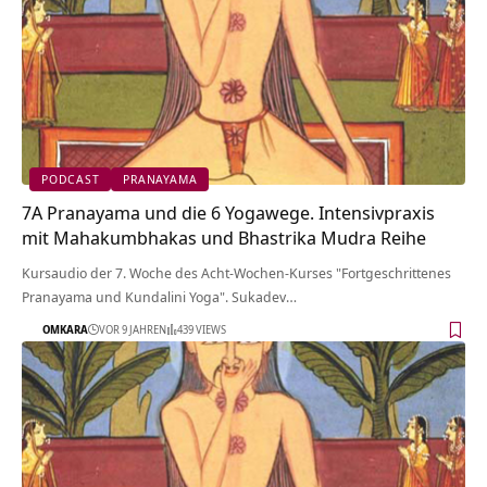
PODCAST
PRANAYAMA
7A Pranayama und die 6 Yogawege. Intensivpraxis
mit Mahakumbhakas und Bhastrika Mudra Reihe
Kursaudio der 7. Woche des Acht-Wochen-Kurses "Fortgeschrittenes
Pranayama und Kundalini Yoga". Sukadev…
OMKARA
VOR 9 JAHREN
439 VIEWS