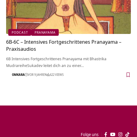
PODCAST
PRANAYAMA
6B-6C – Intensives Fortgeschrittenes Pranayama –
Praxisaudios
6B Intensives Fortgeschrittenes Pranayama mit Bhastrika
MudrareiheSukadev leitet dich an zu einer…
OMKARA
VOR 9 JAHREN
622 VIEWS
Folge uns