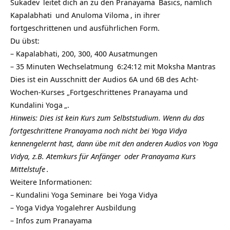
Sukadev
leitet dich an zu den
Pranayama
Basics, nämlich
Kapalabhati
und
Anuloma Viloma
, in ihrer
fortgeschrittenen und ausführlichen Form.
Du übst:
– Kapalabhati, 200, 300, 400 Ausatmungen
– 35 Minuten
Wechselatmung
6:24:12 mit
Moksha Mantras
Dies ist ein Ausschnitt der Audios 6A und 6B des Acht-
Wochen-Kurses „Fortgeschrittenes Pranayama und
Kundalini Yoga
„.
Hinweis: Dies ist kein Kurs zum Selbststudium. Wenn du das
fortgeschrittene Pranayama noch nicht bei
Yoga Vidya
kennengelernt hast, dann übe mit den anderen Audios von Yoga
Vidya, z.B.
Atemkurs für Anfänger
oder
Pranayama Kurs
Mittelstufe
.
Weitere Informationen:
–
Kundalini Yoga Seminare
bei Yoga Vidya
– Yoga Vidya
Yogalehrer Ausbildung
– Infos zum
Pranayama