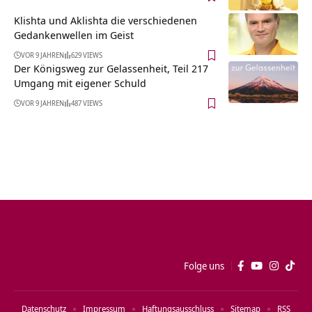
Klishta und Aklishta die verschiedenen
Gedankenwellen im Geist
VOR 9 JAHREN
629 VIEWS
Der Königsweg zur Gelassenheit, Teil 217
Umgang mit eigener Schuld
VOR 9 JAHREN
487 VIEWS
Folge uns
Datenschutz
Impressum
Haftungsausschluss
Sitemap
RSS