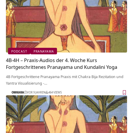
PODCAST
PRANAYAMA
4B-4H – Praxis-Audios der 4. Woche Kurs
Fortgeschrittenes Pranayama und Kundalini Yoga
4B Fortgeschrittene Pranayama Praxis mit Chakra Bija Rezitation und
Yantra Visualisierung -…
OMKARA
VOR 9 JAHREN
464 VIEWS