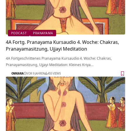
PODCAST
PRANAYAMA
4A Fortg. Pranayama Kursaudio 4. Woche: Chakras,
Pranayamasitzung, Ujjayi Meditation
4A Fortgeschrittenes Pranayama Kursaudio 4. Woche: Chakras,
Pranayamasitzung, Ujjayi Meditation: Kleines Kriya…
OMKARA
VOR 9 JAHREN
455 VIEWS