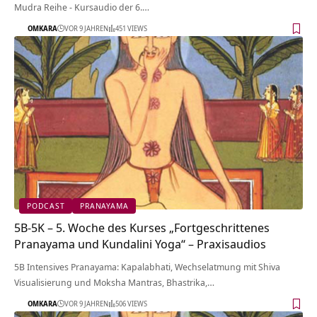
Mudra Reihe - Kursaudio der 6.…
OMKARA
VOR 9 JAHREN
451 VIEWS
PODCAST
PRANAYAMA
5B-5K – 5. Woche des Kurses „Fortgeschrittenes
Pranayama und Kundalini Yoga“ – Praxisaudios
5B Intensives Pranayama: Kapalabhati, Wechselatmung mit Shiva
Visualisierung und Moksha Mantras, Bhastrika,…
OMKARA
VOR 9 JAHREN
506 VIEWS