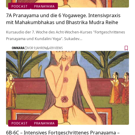
PODCAST
PRANAYAMA
7A Pranayama und die 6 Yogawege. Intensivpraxis
mit Mahakumbhakas und Bhastrika Mudra Reihe
Kursaudio der 7. Woche des Acht-Wochen-Kurses "Fortgeschrittenes
Pranayama und Kundalini Yoga". Sukadev…
OMKARA
VOR 9 JAHREN
439 VIEWS
PODCAST
PRANAYAMA
6B-6C – Intensives Fortgeschrittenes Pranayama –