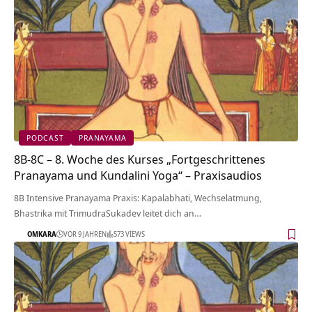
PODCAST
PRANAYAMA
8B-8C – 8. Woche des Kurses „Fortgeschrittenes
Pranayama und Kundalini Yoga“ – Praxisaudios
8B Intensive Pranayama Praxis: Kapalabhati, Wechselatmung,
Bhastrika mit TrimudraSukadev leitet dich an…
OMKARA
VOR 9 JAHREN
573 VIEWS