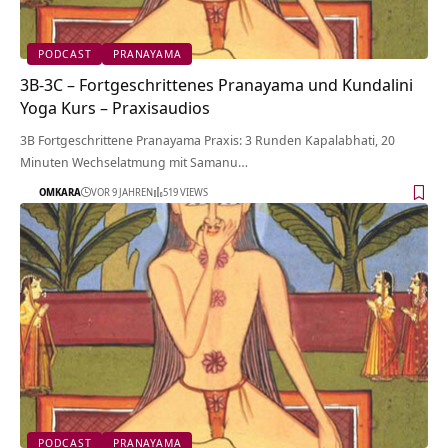
PODCAST
PRANAYAMA
3B-3C – Fortgeschrittenes Pranayama und Kundalini
Yoga Kurs – Praxisaudios
3B Fortgeschrittene Pranayama Praxis: 3 Runden Kapalabhati, 20
Minuten Wechselatmung mit Samanu…
OMKARA
VOR 9 JAHREN
519 VIEWS
PODCAST
PRANAYAMA