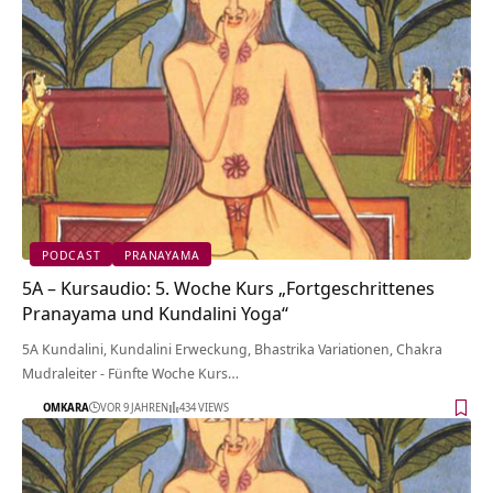
PODCAST
PRANAYAMA
5A – Kursaudio: 5. Woche Kurs „Fortgeschrittenes
Pranayama und Kundalini Yoga“
5A Kundalini, Kundalini Erweckung, Bhastrika Variationen, Chakra
Mudraleiter - Fünfte Woche Kurs…
OMKARA
VOR 9 JAHREN
434 VIEWS