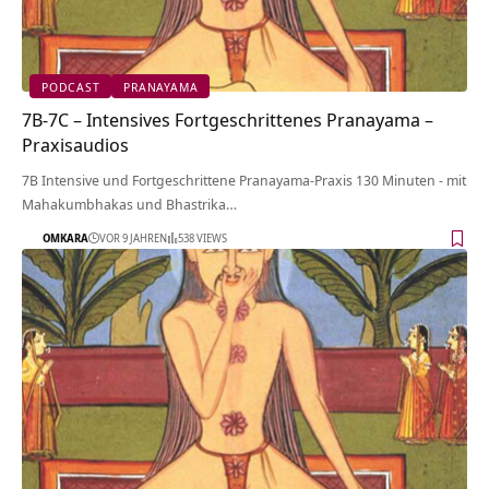
PODCAST
PRANAYAMA
7B-7C – Intensives Fortgeschrittenes Pranayama –
Praxisaudios
7B Intensive und Fortgeschrittene Pranayama-Praxis 130 Minuten - mit
Mahakumbhakas und Bhastrika…
OMKARA
VOR 9 JAHREN
538 VIEWS