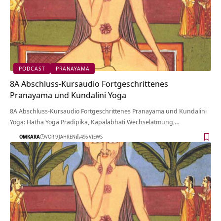
PODCAST
PRANAYAMA
8A Abschluss-Kursaudio Fortgeschrittenes
Pranayama und Kundalini Yoga
8A Abschluss-Kursaudio Fortgeschrittenes Pranayama und Kundalini
Yoga: Hatha Yoga Pradipika, Kapalabhati Wechselatmung,…
OMKARA
VOR 9 JAHREN
496 VIEWS