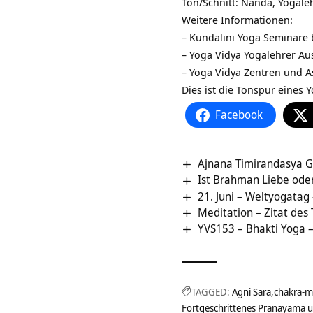
Ton/Schnitt: Nanda, Yogale
Weitere Informationen:
–
Kundalini Yoga Seminare 
–
Yoga Vidya Yogalehrer Au
–
Yoga Vidya Zentren und 
Dies ist die Tonspur eines 
Facebook
Ajnana Timirandasya 
Ist Brahman Liebe oder
21. Juni – Weltyogatag 
Meditation – Zitat des
YVS153 – Bhakti Yoga – 
TAGGED:
Agni Sara
chakra-
Fortgeschrittenes Pranayama 