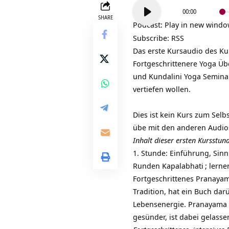
Audio-
00:00
Player
SHARE
Podcast:
Play in new wind
Subscribe:
RSS
Das erste Kursaudio des K
Fortgeschrittenere Yoga Üb
und
Kundalini Yoga Semina
vertiefen wollen.
Dies ist kein Kurs zum Sel
übe mit den anderen Audios
Inhalt dieser ersten Kursstun
1. Stunde: Einführung, Si
Runden
Kapalabhati
; lern
Fortgeschrittenes Pranayama
Tradition, hat ein Buch dar
Lebensenergie. Pranayama
gesünder, ist dabei gelass