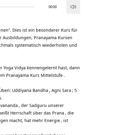
00:00
Pfeiltasten
Hoch/Runter
benutzen,
onen“. Dies ist ein besonderer Kurs für
um
rer Ausbildungen, Pranayama Kursen
die
ochmals systematisch wiederholen und
Lautstärke
zu
regeln.
ei Yoga Vidya kennengelernt hast, dann
dem
Pranayama Kurs Mittelstufe
.
 Üben:
Uddiyana Bandha
,
Agni Sara
; 5
s.
ivananda
, der Sadguru unserer
heißt Herrschaft über das
Prana
, die
en macht, hat mehr
Energie
, ist