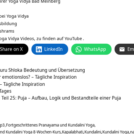
hrer
Yoga Vidya Bad Meinberg
bei Yoga Vidya
sbildung
Ashrams
Yoga Vidya Videos, zu finden auf
YouTube
.
Share on X
LinkedIn
WhatsApp
Em
Guru Shloka Bedeutung und Übersetzung
 emotionslos? – Tägliche Inspiration
– Tägliche Inspiration
 Tages
Teil 25: Puja – Aufbau, Logik und Bestandteile einer Puja
mp3
Fortgeschrittenes Pranayama und Kundalini Yoga
und Kundalini Yoga 8-Wochen-Kurs
Kapalabhati
Kundalini
Kundalini Yoga
na