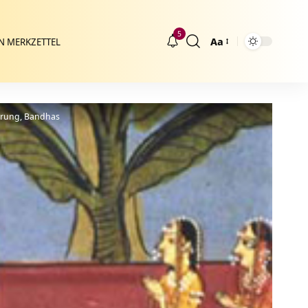
5
Aa
N MERKZETTEL
Größenänderung
ührung, Bandhas