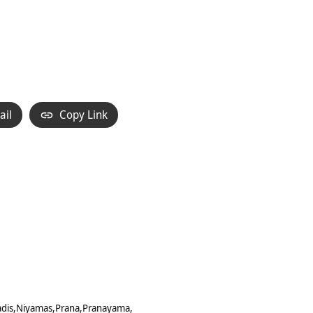
ail
Copy Link
dis
Niyamas
Prana
Pranayama