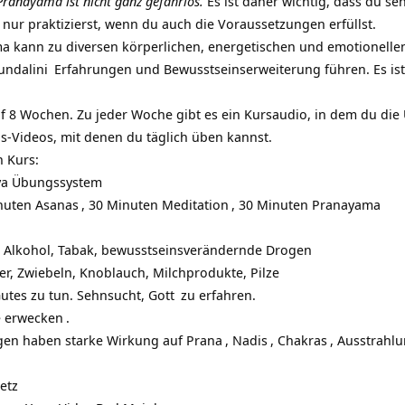
 Pranayama ist nicht ganz gefahrlos.
Es ist daher wichtig, dass du se
nur praktizierst, wenn du auch die Voraussetzungen erfüllst.
a kann zu diversen körperlichen, energetischen und emotionelle
undalini
Erfahrungen und Bewusstseinserweiterung führen. Es ist 
auf 8 Wochen. Zu jeder Woche gibt es ein Kursaudio, in dem du d
s-Videos, mit denen du täglich üben kannst.
 Kurs:
dya Übungssystem
inuten
Asanas
, 30 Minuten
Meditation
, 30 Minuten
Pranayama
ch, Alkohol, Tabak, bewusstseinsverändernde Drogen
ier, Zwiebeln, Knoblauch, Milchprodukte, Pilze
Gutes zu tun. Sehnsucht,
Gott
zu erfahren.
e erwecken
.
ngen haben starke Wirkung auf
Prana
,
Nadis
,
Chakras
, Ausstrahlu
etz