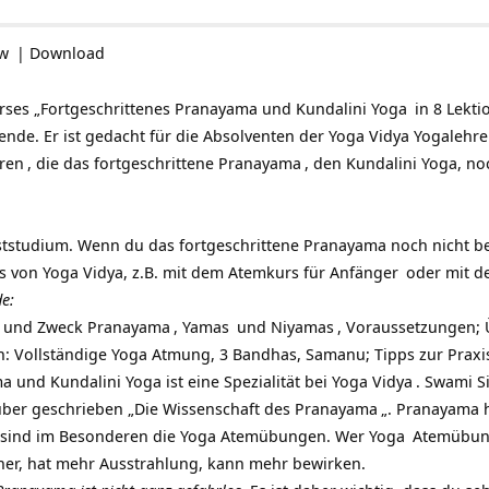
ow
|
Download
urses „Fortgeschrittenes Pranayama und
Kundalini Yoga
in 8 Lekti
ende. Er ist gedacht für die Absolventen der Yoga Vidya Yogaleh
ren
, die das fortgeschrittene
Pranayama
, den Kundalini Yoga, n
bststudium. Wenn du das fortgeschrittene Pranayama noch nicht b
 von Yoga Vidya, z.B. mit dem
Atemkurs für Anfänger
oder mit 
de:
nn und Zweck
Pranayama
,
Yamas
und
Niyamas
, Voraussetzungen;
en: Vollständige Yoga Atmung, 3 Bandhas, Samanu; Tipps zur Praxi
 und Kundalini Yoga ist eine Spezialität bei
Yoga Vidya
.
Swami S
über geschrieben „
Die Wissenschaft des Pranayama
„. Pranayama 
 sind im Besonderen die Yoga Atemübungen. Wer
Yoga
Atemübung
ener, hat mehr Ausstrahlung, kann mehr bewirken.