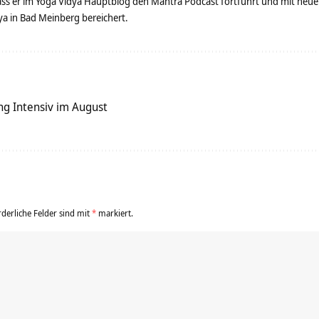
dass er im Yoga Vidya Hauptblog den Mantra Podcast fortführt und mit neue
 in Bad Meinberg bereichert.
g Intensiv im August
rderliche Felder sind mit
*
markiert.