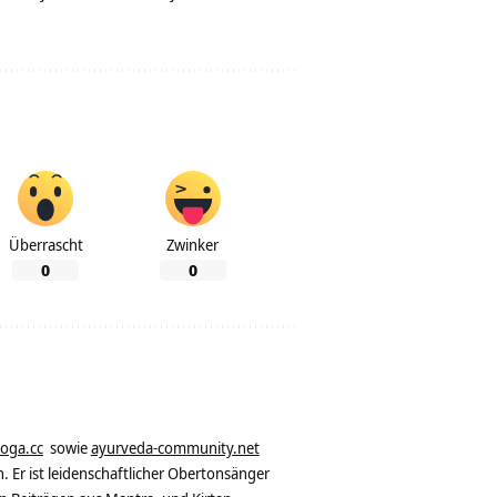
Überrascht
Zwinker
0
0
yoga.cc
sowie
ayurveda-community.net
. Er ist leidenschaftlicher Obertonsänger