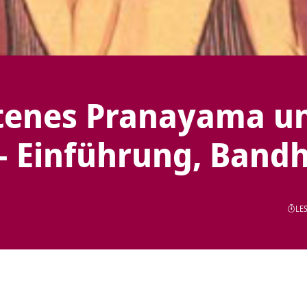
ttenes Pranayama u
– Einführung, Band
LES