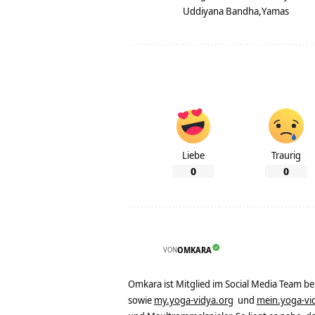
Uddiyana Bandha
Yamas
Liebe
Traurig
0
0
VON
OMKARA
Omkara ist Mitglied im Social Media Team b
sowie
my.yoga-vidya.org
und
mein.yoga-vi