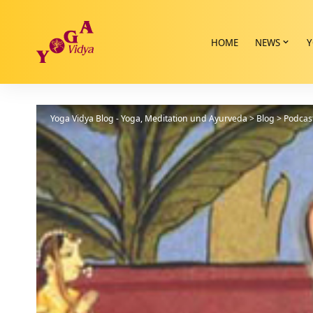
HOME
NEWS
Y
Yoga Vidya Blog - Yoga, Meditation und Ayurveda
>
Blog
>
Podcas