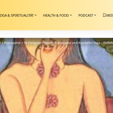
OGA & SPIRITUALITÄT
HEALTH & FOOD
PODCAST
MEI
t
>
Pranayama
>
1A Fortgeschrittenes Pranayama und Kundalini Yoga – Einf