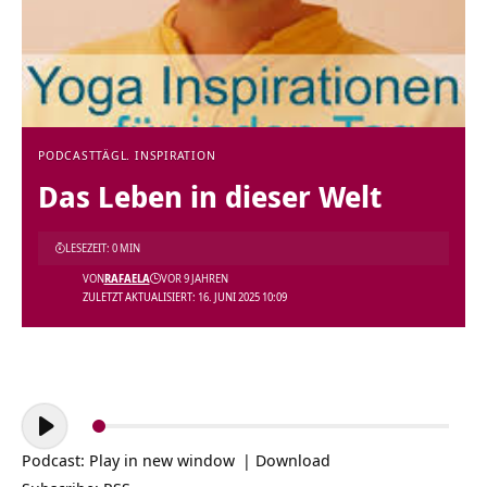
PODCAST
TÄGL. INSPIRATION
Das Leben in dieser Welt
LESEZEIT: 0 MIN
VON
RAFAELA
VOR 9 JAHREN
ZULETZT AKTUALISIERT: 16. JUNI 2025 10:09
Audio-
Player
Podcast:
Play in new window
|
Download