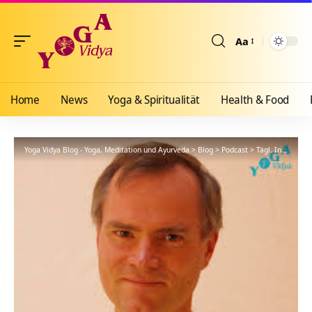
Aa
Größenänderun
Home
News
Yoga & Spiritualität
Health & Food
Yoga Vidya Blog - Yoga, Meditation und Ayurveda
>
Blog
>
Podcast
>
Tägl. Inspiration