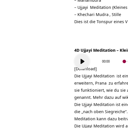
–
Mahamudra
–
Ujjayi
Meditation (Kleine
–
Khechari Mudra
, Stille
Dies ist die Tonspur eines 
4D Ujjayi Meditation – Kle
Audio-
00:00
Player
[Download]
Die
Ujjayi Meditation
ist ei
erweitern,
Prana
zu erfahre
sie funktioniert, wie du sie
genannt. Mehr dazu auf
wi
Die Ujjayi Meditation ist e
die „nach oben Siegreiche“.
Meditation kann dazu beitra
Die Ujjayi Meditation wird 