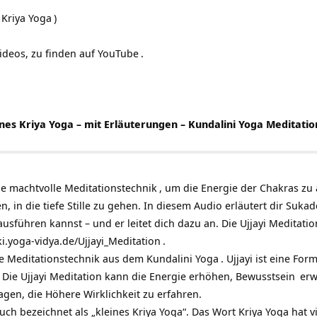
s
Kriya Yoga
)
Videos, zu finden auf
YouTube
.
ines Kriya Yoga – mit Erläuterungen – Kundalini Yoga Meditatio
ne machtvolle
Meditationstechnik
, um die Energie der Chakras zu 
n, in die tiefe Stille zu gehen. In diesem Audio erläutert dir
Sukad
 ausführen kannst – und er leitet dich dazu an. Die Ujjayi Meditat
ki.yoga-vidya.de/Ujjayi_Meditation
.
ine Meditationstechnik aus dem
Kundalini Yoga
. Ujjayi ist eine Fo
 Die Ujjayi Meditation kann die Energie erhöhen,
Bewusstsein
erw
gen, die Höhere Wirklichkeit zu erfahren.
auch bezeichnet als „kleines Kriya Yoga“. Das Wort Kriya Yoga hat