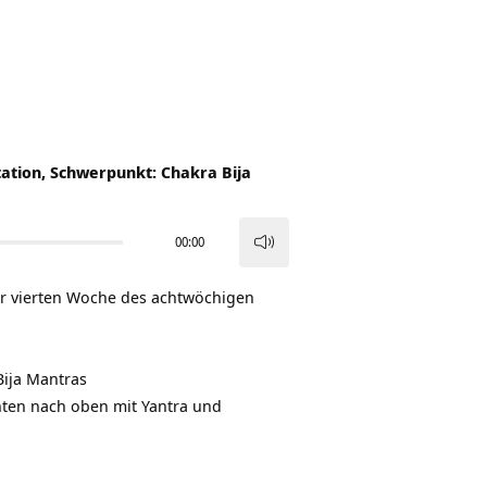
ation, Schwerpunkt: Chakra Bija
00:00
Pfeiltasten
Hoch/Runter
er vierten Woche des achtwöchigen
benutzen,
um
die
Bija Mantras
Lautstärke
ten nach oben mit Yantra und
zu
regeln.