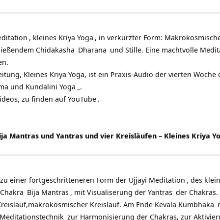
editation
, kleines
Kriya Yoga
, in verkürzter Form: Makrokosmische
chließendem
Chidakasha
Dharana
und Stille. Eine machtvolle
Medit
en.
eitung, Kleines Kriya Yoga, ist ein Praxis-Audio der vierten Woch
ama und
Kundalini Yoga
„.
Videos, zu finden auf
YouTube
.
ija Mantras und Yantras und vier Kreisläufen – Kleines Kriya Y
zu einer fortgeschritteneren Form der
Ujjayi Meditation
, des kle
Chakra
Bija Mantras
, mit Visualiserung der
Yantras
der Chakras. V
r Kreislauf,makrokosmischer Kreislauf. Am Ende
Kevala Kumbhaka
Meditationstechnik
zur Harmonisierung der Chakras, zur Aktivie