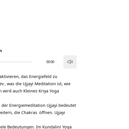
n
00:00
Pfeiltasten
Hoch/Runter
aktivieren, das Energiefeld zu
benutzen,
ev
, was die Ujjayi Meditation ist, wie
um
ion wird auch Kleines
Kriya Yoga
die
Lautstärke
rm der Energiemeditation Ujjayi bedeutet
zu
eitern, die
Chakras
öffnen. Ujjayi
regeln.
 viele Bedeutungen. Im Kundalini Yoga