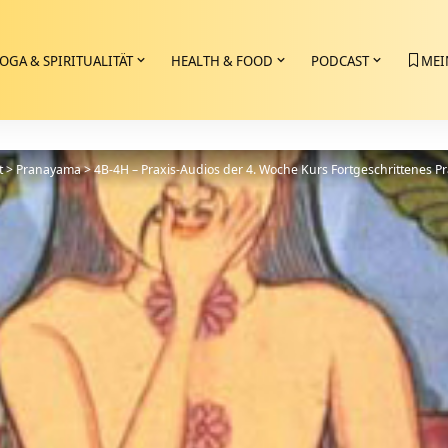
OGA & SPIRITUALITÄT
HEALTH & FOOD
PODCAST
MEI
t
>
Pranayama
>
4B-4H – Praxis-Audios der 4. Woche Kurs Fortgeschrittenes 