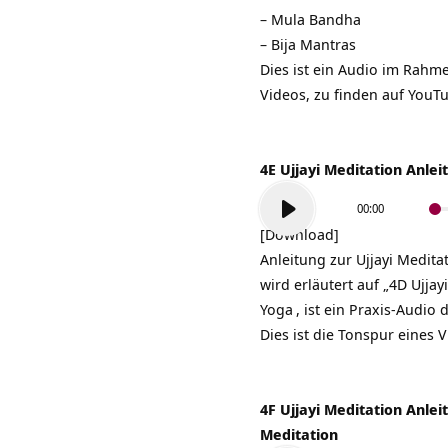
–
Mula Bandha
–
Bija Mantras
Dies ist ein Audio im Rahm
Videos, zu finden auf
YouT
4E Ujjayi Meditation Anlei
Audio-
00:00
Player
[Download]
Anleitung zur
Ujjayi Medita
wird erläutert auf „4D Ujjay
Yoga
, ist ein Praxis-Audi
Dies ist die Tonspur eines 
4F Ujjayi Meditation Anle
Meditation