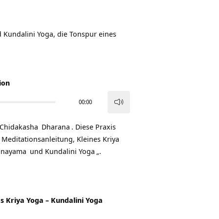
 Kundalini Yoga, die Tonspur eines
ion
00:00
Pfeiltasten
Hoch/Runter
Chidakasha
Dharana
. Diese Praxis
benutzen,
yi Meditationsanleitung, Kleines
Kriya
um
anayama
und
Kundalini Yoga
„.
die
Lautstärke
zu
regeln.
s Kriya Yoga – Kundalini Yoga