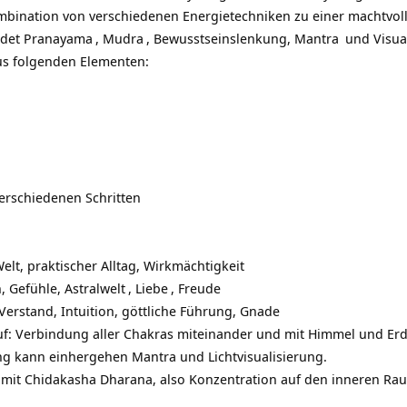
mbination von verschiedenen Energietechniken zu einer machtvoll
ndet
Pranayama
,
Mudra
, Bewusstseinslenkung,
Mantra
und Visual
aus folgenden Elementen:
erschiedenen Schritten
Welt, praktischer Alltag, Wirkmächtigkeit
n, Gefühle,
Astralwelt
,
Liebe
, Freude
 Verstand, Intuition, göttliche Führung, Gnade
uf: Verbindung aller Chakras miteinander und mit Himmel und Er
g kann einhergehen Mantra und Lichtvisualisierung.
it Chidakasha Dharana, also Konzentration auf den inneren Rau