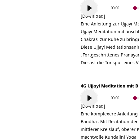
Audio-
00:00
Player
[Download]
Eine Anleitung zur
Ujjayi M
Ujjayi Meditation mit ans
Chakras
zur Ruhe zu bring
Diese Ujjayi Meditationsanl
„Fortgeschrittenes Pranay
Dies ist die Tonspur eines 
4G Ujjayi Meditation mit B
Audio-
00:00
Player
[Download]
Eine komplexere Anleitung 
Bandha
. Mit Rezitation der
mittlerer Kreislauf, obere
machtvolle
Kundalini Yoga