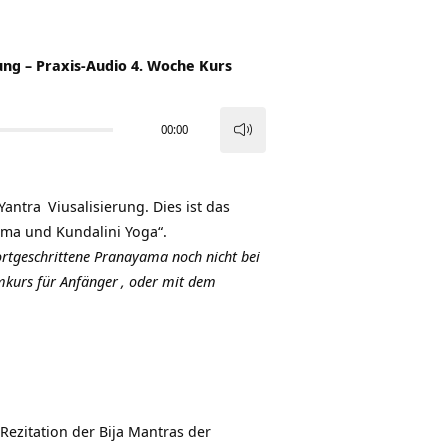
ung – Praxis-Audio 4. Woche Kurs
00:00
Pfeiltasten
Hoch/Runter
benutzen,
Yantra
Viusalisierung. Dies ist das
um
ama und Kundalini Yoga“.
die
fortgeschrittene Pranayama noch nicht bei
Lautstärke
mkurs für Anfänger
, oder mit dem
zu
regeln.
Rezitation der Bija Mantras der