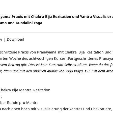
yama Praxis mit Chakra Bija Rezitation und Yantra Visualisier
ama und Kundalini Yoga
ow
|
Download
eschrittene Praxis von
Pranayama
mit
Chakra
Bija
Rezitation und
ierten Woche des achtwöchigen Kurses „Fortgeschrittenes Pranay
iesem Beitrag gilt: Dies ist kein Kurs zum Selbststudium. Wenn du das 
t, dann übe mit den anderen Audios von Yoga Vidya, z.B. mit dem
Ate
Chakra
Bija Mantra
Rezitation
g
:
lber Runde pro Mantra
 nach oben hoch mit Visualisierung der Yantras und Chakratiere, 