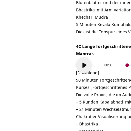
Blütenblätter und der inne
Bhastrika
mit Arm Variatio
Khechari Mudra
5 Minuten
Kevala Kumbhak
Dies ist die Tonspur eines 
4C Lange fortgeschrittene
Mantras
Audio-
00:00
Player
[Download]
90 Minuten Fortgeschritten
Kurses „Fortgeschrittenes 
Die volle Praxis, die im Aud
– 5 Runden
Kapalabhati
mit
– 21 Minuten
Wechselatmu
Chakratier Visualisierung u
–
Bhastrika