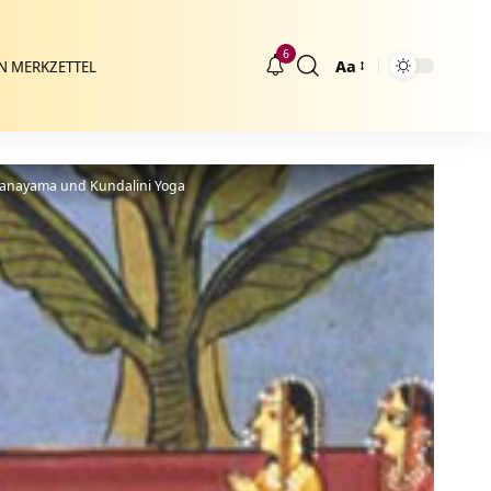
6
Aa
N MERKZETTEL
Größenänderung
Pranayama und Kundalini Yoga