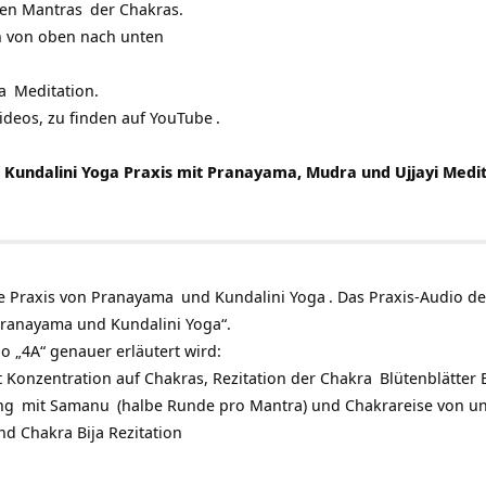
ren
Mantras
der Chakras.
n von oben nach unten
a
Meditation.
Videos, zu finden auf
YouTube
.
 Kundalini Yoga Praxis mit Pranayama, Mudra und Ujjayi Medit
e Praxis von
Pranayama
und
Kundalini Yoga
. Das Praxis-Audio d
Pranayama und Kundalini Yoga“.
io „4A“ genauer erläutert wird:
 Konzentration auf Chakras, Rezitation der
Chakra
Blütenblätter
ng
mit
Samanu
(halbe Runde pro Mantra) und Chakrareise von un
nd Chakra Bija Rezitation