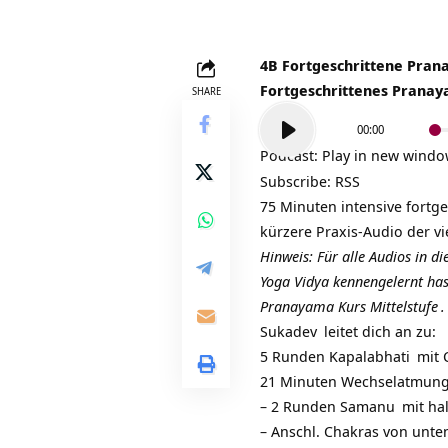
4B Fortgeschrittene Prana
Fortgeschrittenes Pranay
SHARE
Audio-
00:00
Player
Podcast:
Play in new wind
Subscribe:
RSS
75 Minuten intensive fortg
kürzere Praxis-Audio der v
Hinweis: Für alle Audios in d
Yoga Vidya kennengelernt has
Pranayama Kurs Mittelstufe
.
Sukadev
leitet dich an zu:
5 Runden
Kapalabhati
mit 
21 Minuten
Wechselatmun
– 2 Runden
Samanu
mit ha
– Anschl. Chakras von unten