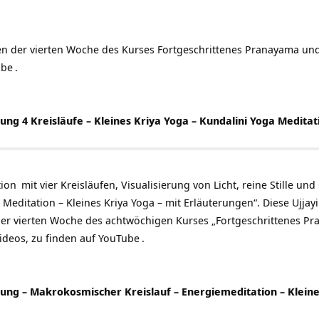
en der vierten Woche des Kurses Fortgeschrittenes Pranayama und
ube
.
tung 4 Kreisläufe – Kleines Kriya Yoga – Kundalini Yoga Meditat
tion
mit vier Kreisläufen, Visualisierung von Licht, reine Stille und
i Meditation – Kleines Kriya Yoga – mit Erläuterungen“. Diese Ujja
o der vierten Woche des achtwöchigen Kurses „Fortgeschrittenes
Pr
Videos, zu finden auf
YouTube
.
itung – Makrokosmischer Kreislauf – Energiemeditation – Kleine