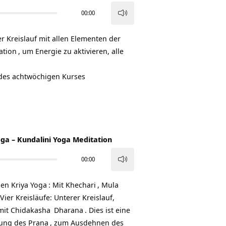
00:00
Pfeiltasten
Hoch/Runter
r Kreislauf mit allen Elementen der
benutzen,
ation
, um Energie zu aktivieren, alle
um
die
e des achtwöchigen Kurses
Lautstärke
zu
regeln.
oga – Kundalini Yoga Meditation
00:00
Pfeiltasten
Hoch/Runter
inen
Kriya Yoga
: Mit
Khechari
,
Mula
benutzen,
ier Kreisläufe: Unterer Kreislauf,
um
mit
Chidakasha
Dharana
. Dies ist eine
die
rung des
Prana
, zum Ausdehnen des