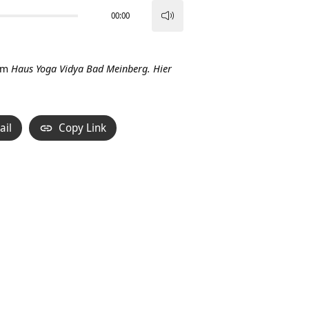
00:00
Pfeiltasten
Hoch/Runter
benutzen,
im
Haus Yoga Vidya Bad Meinberg.
Hier
um
die
Lautstärke
ail
Copy Link
zu
regeln.