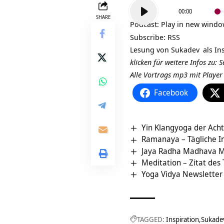
Audio-
00:00
Player
SHARE
Podcast:
Play in new wind
Subscribe:
RSS
Lesung von
Sukadev
als In
klicken für weitere Infos zu:
Alle Vortrags mp3 mit Playe
Facebook
Yin Klangyoga der Ach
Ramanaya – Tägliche In
Jaya Radha Madhava M
Meditation – Zitat des
Yoga Vidya Newsletter
TAGGED:
Inspiration
Sukade