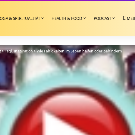
OGA & SPIRITUALITÄT
HEALTH & FOOD
PODCAST
MEI
t
>
Tägl. Inspiration
>
Wie Fähigkeiten im Leben helfen oder behindern