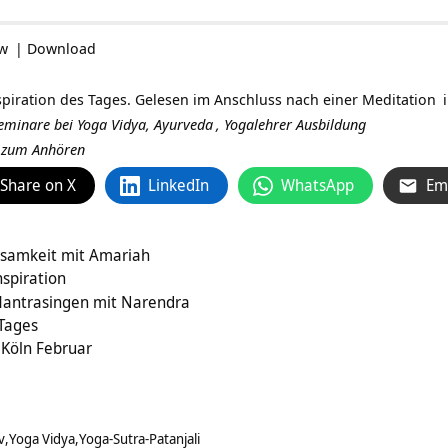
ow
|
Download
spiration des Tages. Gelesen im Anschluss nach einer
Meditation
 Seminare bei Yoga Vidya,
Ayurveda
,
Yogalehrer Ausbildung
r zum Anhören
Share on X
LinkedIn
WhatsApp
Em
tsamkeit mit Amariah
spiration
antrasingen mit Narendra
 Tages
 Köln Februar
v
Yoga Vidya
Yoga-Sutra-Patanjali