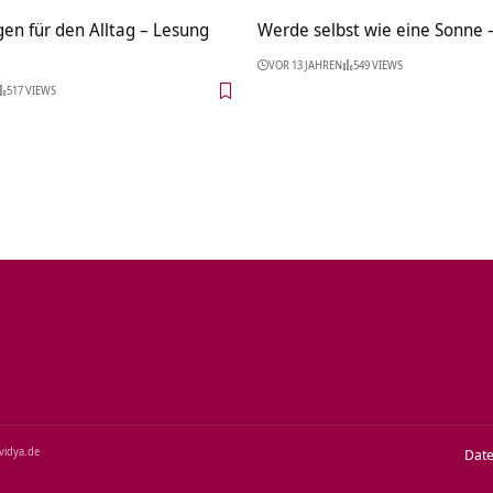
en für den Alltag – Lesung
Werde selbst wie eine Sonne –
VOR 13 JAHREN
549 VIEWS
517 VIEWS
‑vidya.de
Dat