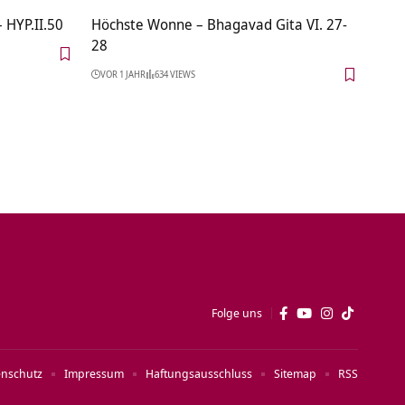
 HYP.II.50
Höchste Wonne – Bhagavad Gita VI. 27-
28
VOR 1 JAHR
634 VIEWS
Folge uns
enschutz
Impressum
Haftungsausschluss
Sitemap
RSS