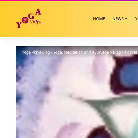
HOME
NEWS
Y
Yoga Vidya Blog - Yoga, Meditation und Ayurveda
>
Blog
>
Podcas