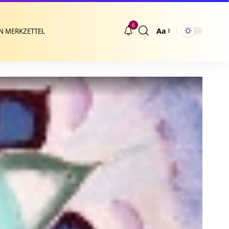
6
Aa
N MERKZETTEL
Größenänderung