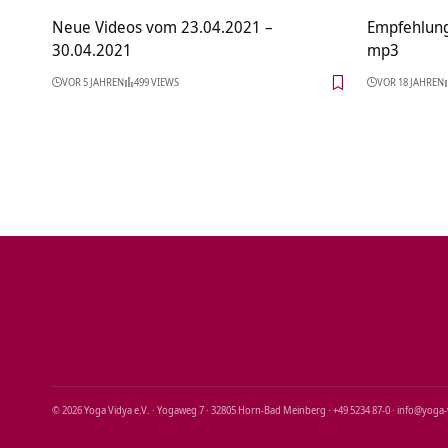
Neue Videos vom 23.04.2021 –
Empfehlung
30.04.2021
mp3
VOR 5 JAHREN
499 VIEWS
VOR 18 JAHREN
© 2026 Yoga Vidya e.V. · Yogaweg 7 · 32805 Horn‑Bad Meinberg · +49 5234 87‑0 · info@yoga