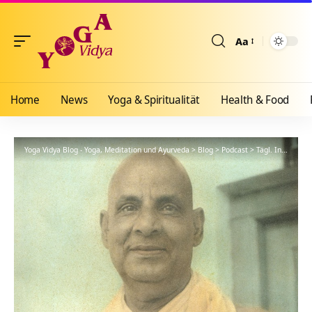
Aa
Größenänderun
Home
News
Yoga & Spiritualität
Health & Food
Yoga Vidya Blog - Yoga, Meditation und Ayurveda
>
Blog
>
Podcast
>
Tägl. Inspiration