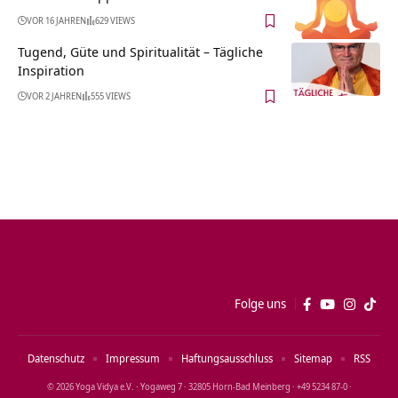
VOR 16 JAHREN
629 VIEWS
Tugend, Güte und Spiritualität – Tägliche
Inspiration
VOR 2 JAHREN
555 VIEWS
Folge uns
Datenschutz
Impressum
Haftungsausschluss
Sitemap
RSS
© 2026 Yoga Vidya e.V. · Yogaweg 7 · 32805 Horn‑Bad Meinberg · +49 5234 87‑0 ·