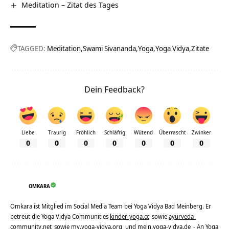
Meditation – Zitat des Tages
TAGGED:
Meditation
Swami Sivananda
Yoga
Yoga Vidya
Zitate
Dein Feedback?
Liebe
Traurig
Fröhlich
Schläfrig
Wütend
Überrascht
Zwinker
0
0
0
0
0
0
0
OMKARA
Omkara ist Mitglied im Social Media Team bei Yoga Vidya Bad Meinberg. Er
betreut die Yoga Vidya Communities
kinder-yoga.cc
sowie
ayurveda-
community.net
sowie
my.yoga-vidya.org
und
mein.yoga-vidya.de
- An Yoga