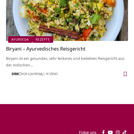
AYURVEDA
REZEPTE
Biryani – Ayurvedisches Reisgericht
Biryani ist ein gesundes, sehr leckeres und beliebtes Reisgericht aus
der indischen…
DIRK
VOR 4 JAHREN
1.1K VIEWS
Folge uns