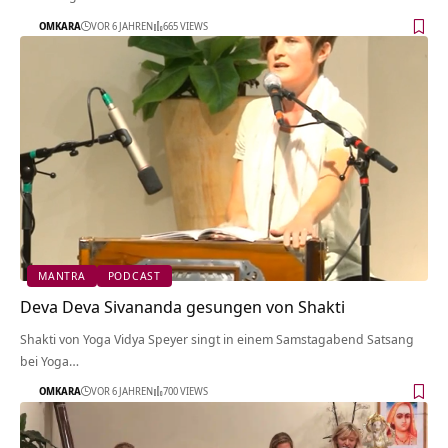
OMKARA
VOR 6 JAHREN
665 VIEWS
MANTRA
PODCAST
Deva Deva Sivananda gesungen von Shakti
Shakti von Yoga Vidya Speyer singt in einem Samstagabend Satsang
bei Yoga…
OMKARA
VOR 6 JAHREN
700 VIEWS