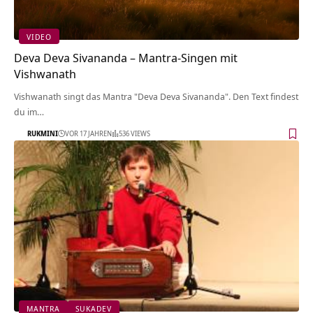
VIDEO
Deva Deva Sivananda – Mantra-Singen mit
Vishwanath
Vishwanath singt das Mantra "Deva Deva Sivananda". Den Text findest
du im…
RUKMINI
VOR 17 JAHREN
536 VIEWS
MANTRA
SUKADEV