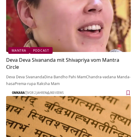
MANTRA
PODCAST
Deva Deva Sivananda mit Shivapriya vom Mantra
Circle
Deva Deva SivanandaDina Bandho Pahi MamChandra-vadana Manda-
hasaPrema-rupa Raksha Mam
OMKARA
VOR 2 JAHREN
900 VIEWS