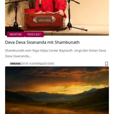
MANTRA
PODCAST
Deva Deva Sivananda mit Shambunath
Shambunath vom Yoga Vidya Center Bayreuth singt den Kirtan Deva
Deva Sivananda…
OMKARA
VOR 14 JAHREN
683 VIEWS