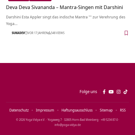
Deva Deva Sivananda – Mantra-Singen mit Darshini
Darshini Esta Appler singt das indische Mantra "" zur Verehrung des
Yoga…
SUKADEV
VOR 17 JAHREN
548 VIEWS
Folge uns
Datenschutz
Impressum
Haftungsausschluss
Sitemap
RSS
© 2026 Yoga Vidya e.V. · Yogaweg 7 · 32805 Horn‑Bad Meinberg · +49 5234 87‑0 ·
info@yoga‑vidya.de