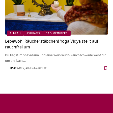
ALLGÄU
ASHRAMS
BAD MEINBERG
Lebewohl Räucherstäbchen! Yoga Vidya stellt auf
rauchfrei um
Du liegst im Shavasana und eine Weihrauch-Rauchschwade weht dir
um die Nase…
LISA
VOR 2 JAHREN
770 VIEWS