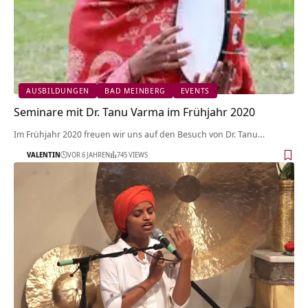
AUSBILDUNGEN
BAD MEINBERG
EVENTS
Seminare mit Dr. Tanu Varma im Frühjahr 2020
Im Frühjahr 2020 freuen wir uns auf den Besuch von Dr. Tanu…
VALENTIN
VOR 6 JAHREN
745 VIEWS