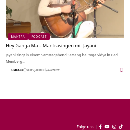
MANTRA
PODCAST
Hey Ganga Ma – Mantrasingen mit Jayani
Jayani singt in einem Samstagabend Satsang bei Yoga Vidya in Bad
Meinberg…
OMKARA
VOR 9 JAHREN
424 VIEWS
Folge uns