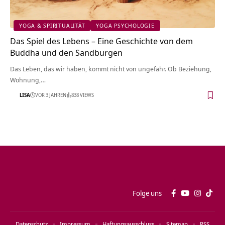
YOGA & SPIRITUALITÄT
YOGA PSYCHOLOGIE
Das Spiel des Lebens – Eine Geschichte von dem
Buddha und den Sandburgen
Das Leben, das wir haben, kommt nicht von ungefähr. Ob Beziehung,
Wohnung,…
LISA
VOR 3 JAHREN
838 VIEWS
Folge uns
Datenschutz
Impressum
Haftungsausschluss
Sitemap
RSS