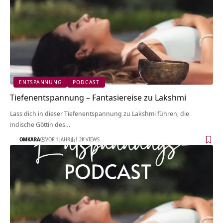
ENTSPANNUNG
PODCAST
Tiefenentspannung – Fantasiereise zu Lakshmi
Lass dich in dieser Tiefenentspannung zu Lakshmi führen, die
indische Göttin des…
OMKARA
VOR 1 JAHR
1.2K VIEWS