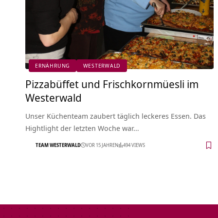
ERNÄHRUNG
WESTERWALD
Pizzabüffet und Frischkornmüesli im
Westerwald
Unser Küchenteam zaubert täglich leckeres Essen. Das
Hightlight der letzten Woche war…
TEAM WESTERWALD
VOR 15 JAHREN
494 VIEWS