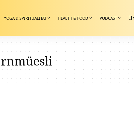
YOGA & SPIRITUALITÄT
HEALTH & FOOD
PODCAST
ornmüesli