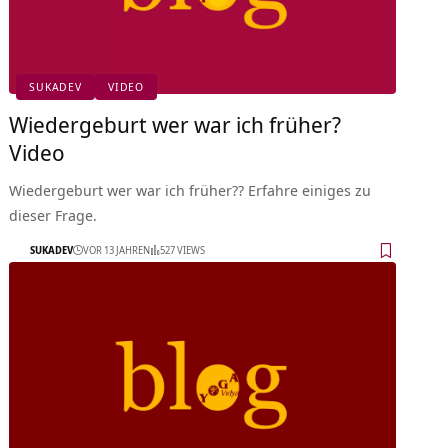
SUKADEV
VIDEO
Wiedergeburt wer war ich früher?
Video
Wiedergeburt wer war ich früher?? Erfahre einiges zu
dieser Frage.
SUKADEV
VOR 13 JAHREN
527 VIEWS