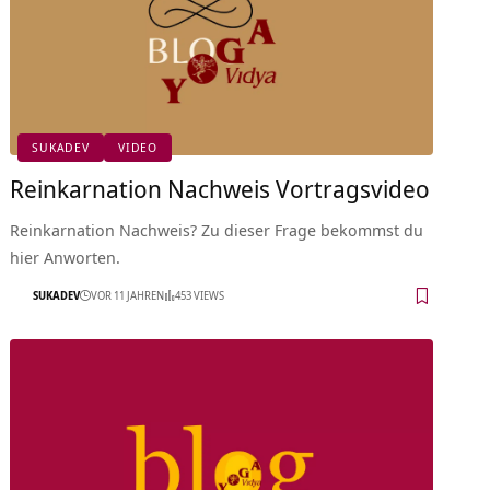
SUKADEV
VIDEO
Reinkarnation Nachweis Vortragsvideo
Reinkarnation Nachweis? Zu dieser Frage bekommst du
hier Anworten.
SUKADEV
VOR 11 JAHREN
453 VIEWS