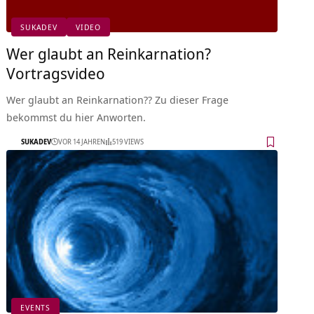
SUKADEV
VIDEO
Wer glaubt an Reinkarnation?
Vortragsvideo
Wer glaubt an Reinkarnation?? Zu dieser Frage
bekommst du hier Anworten.
SUKADEV
VOR 14 JAHREN
519 VIEWS
EVENTS