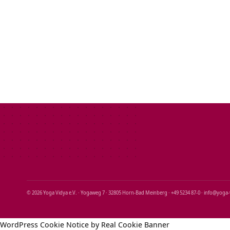
© 2026 Yoga Vidya e.V. · Yogaweg 7 · 32805 Horn‑Bad Meinberg · +49 5234 87‑0 · info@yoga
WordPress Cookie Notice by Real Cookie Banner