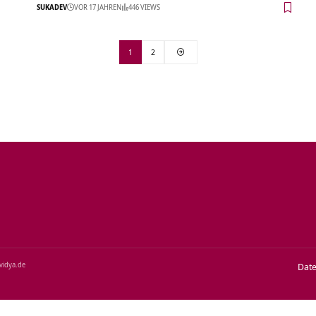
SUKADEV
VOR 17 JAHREN
446 VIEWS
1
2
‑vidya.de
Dat