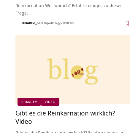
Reinkarnation Wer war ich? Erfahre einiges zu dieser
Frage.
SUKADEV
VOR 16 JAHREN
508 VIEWS
SUKADEV
VIDEO
Gibt es die Reinkarnation wirklich?
Video
Gibt es die Reinkarnation wirklich?? Erfahre einiges zu