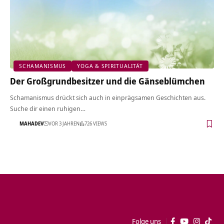
SCHAMANISMUS
YOGA & SPIRITUALITÄT
Der Großgrundbesitzer und die Gänseblümchen
Schamanismus drückt sich auch in einprägsamen Geschichten aus.
Suche dir einen ruhigen…
MAHADEV
VOR 3 JAHREN
726 VIEWS
Folge uns