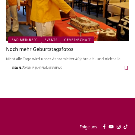
BAD MEINBERG
EVENTS
GEMEINSCHAFT
Noch mehr Geburtstagsfotos
Nicht alle Tage wird unser Ashramleiter 49Jahre alt - und nicht alle…
LISA N.
VOR 15 JAHREN
413 VIEWS
Folge uns