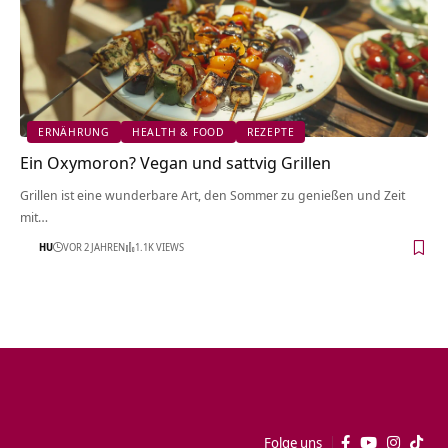
ERNÄHRUNG
HEALTH & FOOD
REZEPTE
Ein Oxymoron? Vegan und sattvig Grillen
Grillen ist eine wunderbare Art, den Sommer zu genießen und Zeit
mit…
HU
VOR 2 JAHREN
1.1K VIEWS
Folge uns