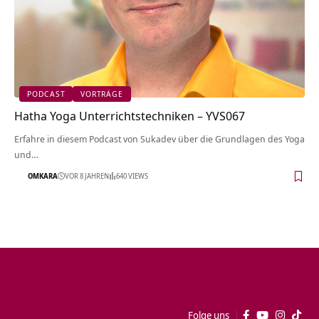
PODCAST
VORTRÄGE
Hatha Yoga Unterrichtstechniken – YVS067
Erfahre in diesem Podcast von Sukadev über die Grundlagen des Yoga
und…
OMKARA
VOR 8 JAHREN
640 VIEWS
Folge uns