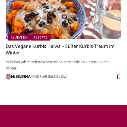
AYURVEDA
REZEPTE
Das Vegane Kürbis Halwa – Süßer Kürbis-Traum im
Winter
In keiner Jahreszeit naschen wir so gerne wie im klirrend kalten
Winter.…
DR. DEVENDRA
VOR 5 JAHREN
936 VIEWS