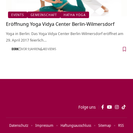
EVENTS
GEMEINSCHAFT
HATHA YOGA
Eröffnung Yoga Vidya Center Berlin-Wilmersdorf
Yoga in Berlin: Das Yoga Vidya Center Berlin-Wilmersdorf eröffnet am
29. April 2017 feierlich…
DIRK
VOR 9 JAHREN
483 VIEWS
Folge uns
Datenschutz
Impressum
Haftungsausschluss
Sitemap
RSS