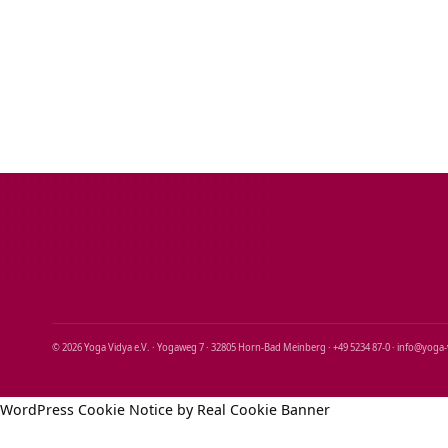
© 2026 Yoga Vidya e.V. · Yogaweg 7 · 32805 Horn‑Bad Meinberg · +49 5234 87‑0 · info@yoga
WordPress Cookie Notice by Real Cookie Banner