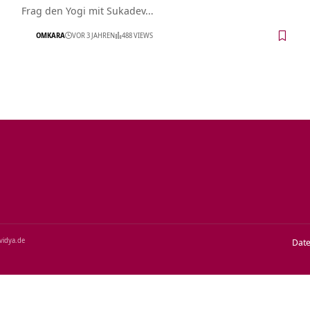
Frag den Yogi mit Sukadev…
OMKARA
VOR 3 JAHREN
488 VIEWS
‑vidya.de
Dat