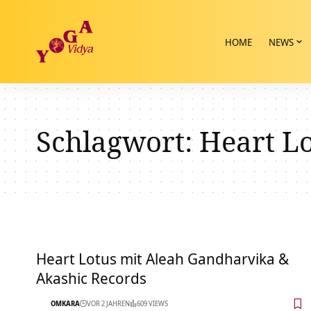
HOME
NEWS
Schlagwort:
Heart L
Heart Lotus mit Aleah Gandharvika &
Akashic Records
OMKARA
VOR 2 JAHREN
609 VIEWS