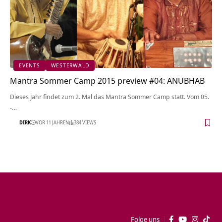
EVENTS
WESTERWALD
Mantra Sommer Camp 2015 preview #04: ANUBHAB
Dieses Jahr findet zum 2. Mal das Mantra Sommer Camp statt. Vom 05.
-…
DIRK
VOR 11 JAHREN
384 VIEWS
Folge uns