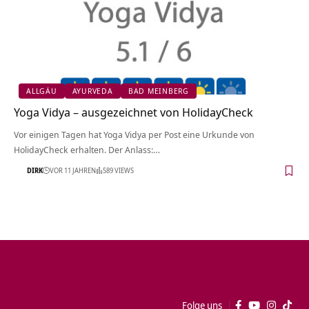
ALLGÄU
AYURVEDA
BAD MEINBERG
Yoga Vidya – ausgezeichnet von HolidayCheck
Vor einigen Tagen hat Yoga Vidya per Post eine Urkunde von
HolidayCheck erhalten. Der Anlass:…
DIRK
VOR 11 JAHREN
589 VIEWS
Folge uns