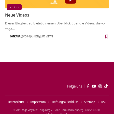
VIDEO
Neue Videos
Dieser Blogbeitrag bietet dir einen Überblick über die Videos, die von
Yoga…
OMKARA
VOR 6 JAHREN
577 VIEWS
Folge uns
Datenschutz
Impressum
Haftungsausschluss
Sitemap
RSS
© 2026 Yoga Vidya e.V. · Yogaweg 7 · 32805 Horn‑Bad Meinberg · +49 5234 87‑0 ·