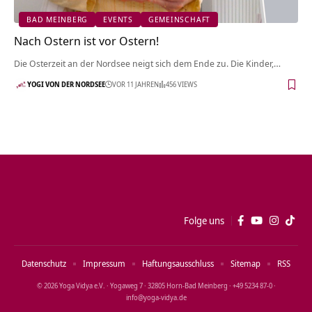
BAD MEINBERG
EVENTS
GEMEINSCHAFT
Nach Ostern ist vor Ostern!
Die Osterzeit an der Nordsee neigt sich dem Ende zu. Die Kinder,…
YOGI VON DER NORDSEE
VOR 11 JAHREN
456 VIEWS
Folge uns
Datenschutz
Impressum
Haftungsausschluss
Sitemap
RSS
© 2026 Yoga Vidya e.V. · Yogaweg 7 · 32805 Horn‑Bad Meinberg · +49 5234 87‑0 ·
info@yoga‑vidya.de