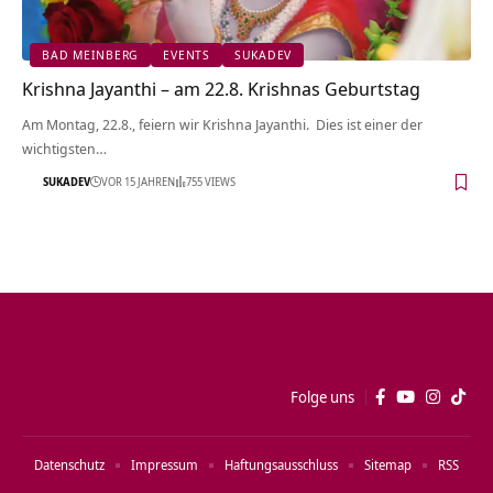
BAD MEINBERG
EVENTS
SUKADEV
Krishna Jayanthi – am 22.8. Krishnas Geburtstag
Am Montag, 22.8., feiern wir Krishna Jayanthi. Dies ist einer der
wichtigsten…
SUKADEV
VOR 15 JAHREN
755 VIEWS
Folge uns
Datenschutz
Impressum
Haftungsausschluss
Sitemap
RSS