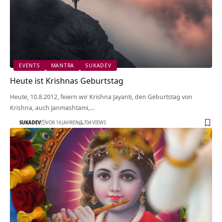
EVENTS
MANTRA
SUKADEV
Heute ist Krishnas Geburtstag
Heute, 10.8.2012, feiern wir Krishna Jayanti, den Geburtstag von
Krishna, auch Janmashtami,…
SUKADEV
VOR 14 JAHREN
704 VIEWS