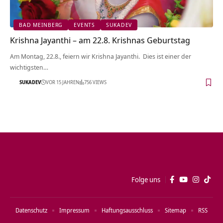
BAD MEINBERG
EVENTS
SUKADEV
Krishna Jayanthi – am 22.8. Krishnas Geburtstag
Am Montag, 22.8., feiern wir Krishna Jayanthi. Dies ist einer der
wichtigsten…
SUKADEV
VOR 15 JAHREN
756 VIEWS
Folge uns
Datenschutz
Impressum
Haftungsausschluss
Sitemap
RSS