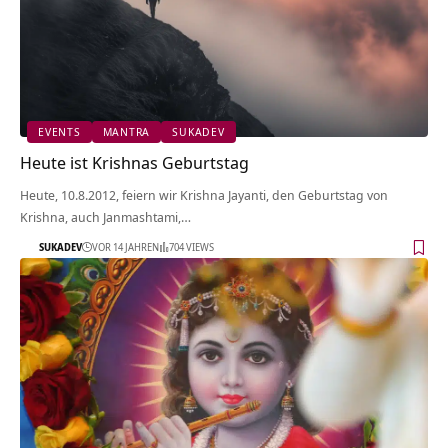
EVENTS
MANTRA
SUKADEV
Heute ist Krishnas Geburtstag
Heute, 10.8.2012, feiern wir Krishna Jayanti, den Geburtstag von
Krishna, auch Janmashtami,…
SUKADEV
VOR 14 JAHREN
704 VIEWS