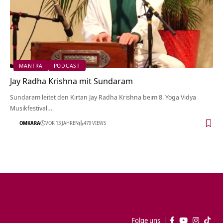
MANTRA
PODCAST
Jay Radha Krishna mit Sundaram
Sundaram leitet den Kirtan Jay Radha Krishna beim 8. Yoga Vidya
Musikfestival…
OMKARA
VOR 13 JAHREN
479 VIEWS
Folge uns