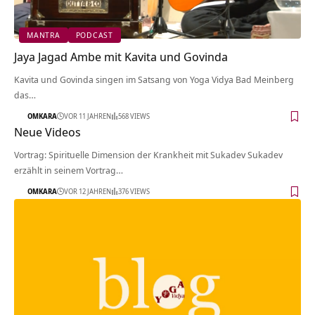
MANTRA
PODCAST
Jaya Jagad Ambe mit Kavita und Govinda
Kavita und Govinda singen im Satsang von Yoga Vidya Bad Meinberg
das…
OMKARA
VOR 11 JAHREN
568 VIEWS
Neue Videos
Vortrag: Spirituelle Dimension der Krankheit mit Sukadev Sukadev
erzählt in seinem Vortrag…
OMKARA
VOR 12 JAHREN
376 VIEWS