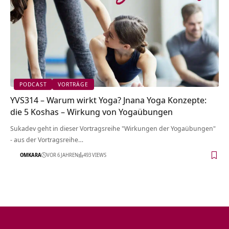
PODCAST
VORTRÄGE
YVS314 – Warum wirkt Yoga? Jnana Yoga Konzepte:
die 5 Koshas – Wirkung von Yogaübungen
Sukadev geht in dieser Vortragsreihe "Wirkungen der Yogaübungen"
- aus der Vortragsreihe…
OMKARA
VOR 6 JAHREN
493 VIEWS