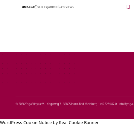
OMKARA
VOR 13 JAHREN
495 VIEWS
© 2026 Yoga Vidya e.V. · Yogaweg 7 · 32805 Horn‑Bad Meinberg · +49 5234 87‑0 · info@yoga
WordPress Cookie Notice by Real Cookie Banner