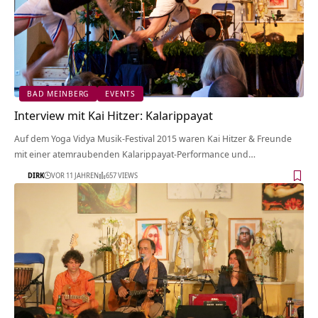
BAD MEINBERG
EVENTS
Interview mit Kai Hitzer: Kalarippayat
Auf dem Yoga Vidya Musik-Festival 2015 waren Kai Hitzer & Freunde
mit einer atemraubenden Kalarippayat-Performance und…
DIRK
VOR 11 JAHREN
657 VIEWS