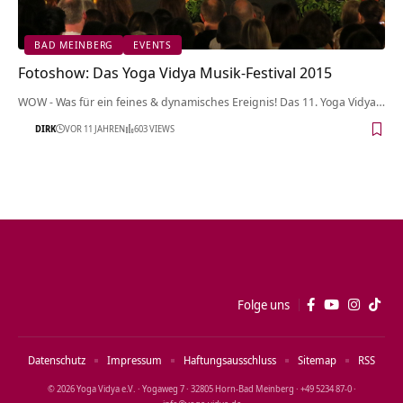
BAD MEINBERG
EVENTS
Fotoshow: Das Yoga Vidya Musik-Festival 2015
WOW - Was für ein feines & dynamisches Ereignis! Das 11. Yoga Vidya…
DIRK
VOR 11 JAHREN
603 VIEWS
Folge uns
Datenschutz
Impressum
Haftungsausschluss
Sitemap
RSS
© 2026 Yoga Vidya e.V. · Yogaweg 7 · 32805 Horn‑Bad Meinberg · +49 5234 87‑0 ·