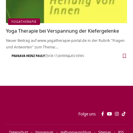
YOGATHERAPIE
Yoga Therapie bei Verspannung der Kiefergelenke
Neuer Beitrag auf www.yogatherapie-portal.de in der Rubrik "Fragen
und Antworten" zum Thema:…
PRANAVA HEINZ PAULY
VOR 17 JAHREN
453 VIEWS
Folge uns
Datenschutz
Impressum
Haftungsausschluss
Sitemap
RSS