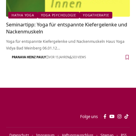
HATHA YOGA
YOGA PSYCHOLOGIE
YOGATHERAPIE
Seminartipp: Yoga für entspannte Kiefergelenke und
Nackenmuskeln
Yoga für entspannte Kiefergelenke und Nackenmuskeln Haus Yoga
Vidya Bad Meinberg 06.01.12…
PRANAVA HEINZ PAULY
VOR 15 JAHREN
503 VIEWS
Folge uns
Datenschutz
Impressum
Haftungsausschluss
Sitemap
RSS