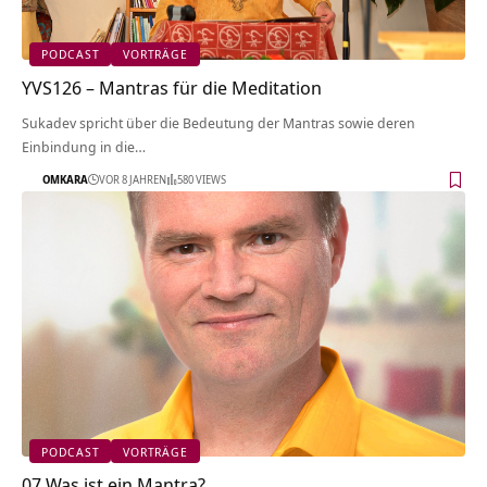
PODCAST
VORTRÄGE
YVS126 – Mantras für die Meditation
Sukadev spricht über die Bedeutung der Mantras sowie deren
Einbindung in die…
OMKARA
VOR 8 JAHREN
580 VIEWS
PODCAST
VORTRÄGE
07 Was ist ein Mantra?