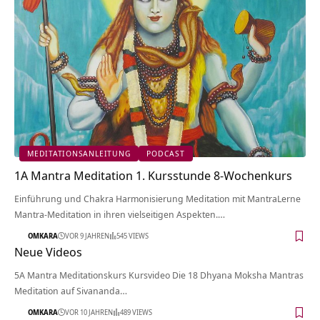
MEDITATIONSANLEITUNG
PODCAST
1A Mantra Meditation 1. Kursstunde 8-Wochenkurs
Einführung und Chakra Harmonisierung Meditation mit MantraLerne
Mantra-Meditation in ihren vielseitigen Aspekten.…
OMKARA
VOR 9 JAHREN
545 VIEWS
Neue Videos
5A Mantra Meditationskurs Kursvideo Die 18 Dhyana Moksha Mantras
Meditation auf Sivananda…
OMKARA
VOR 10 JAHREN
489 VIEWS