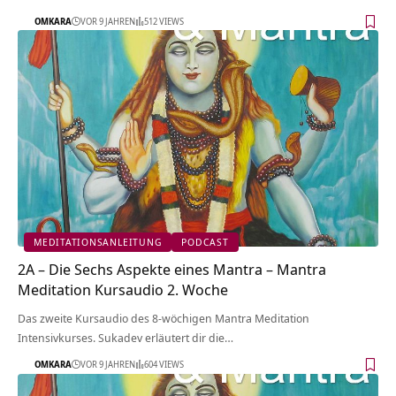
OMKARA
VOR 9 JAHREN
512 VIEWS
MEDITATIONSANLEITUNG
PODCAST
2A – Die Sechs Aspekte eines Mantra – Mantra
Meditation Kursaudio 2. Woche
Das zweite Kursaudio des 8-wöchigen Mantra Meditation
Intensivkurses. Sukadev erläutert dir die…
OMKARA
VOR 9 JAHREN
604 VIEWS