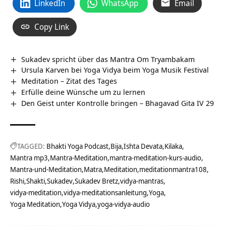
LinkedIn
WhatsApp
Email
Copy Link
Sukadev spricht über das Mantra Om Tryambakam
Ursula Karven bei Yoga Vidya beim Yoga Musik Festival
Meditation – Zitat des Tages
Erfülle deine Wünsche um zu lernen
Den Geist unter Kontrolle bringen – Bhagavad Gita IV 29
TAGGED:
Bhakti Yoga Podcast
Bija
Ishta Devata
Kilaka
Mantra mp3
Mantra-Meditation
mantra-meditation-kurs-audio
Mantra-und-Meditation
Matra
Meditation
meditationmantra108
Rishi
Shakti
Sukadev
Sukadev Bretz
vidya-mantras
vidya-meditation
vidya-meditationsanleitung
Yoga
Yoga Meditation
Yoga Vidya
yoga-vidya-audio