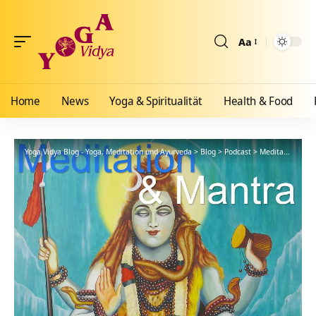
Aa
Größenänderun
Home
News
Yoga & Spiritualität
Health & Food
Yoga Vidya Blog - Yoga, Meditation und Ayurveda
>
Blog
>
Podcast
>
Meditationsanleitung