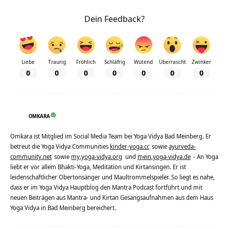
Dein Feedback?
Liebe
Traurig
Fröhlich
Schläfrig
Wütend
Überrascht
Zwinker
0
0
0
0
0
0
0
OMKARA
Omkara ist Mitglied im Social Media Team bei Yoga Vidya Bad Meinberg. Er
betreut die Yoga Vidya Communities
kinder-yoga.cc
sowie
ayurveda-
community.net
sowie
my.yoga-vidya.org
und
mein.yoga-vidya.de
- An Yoga
liebt er vor allem Bhakti-Yoga, Meditation und Kirtansingen. Er ist
leidenschaftlicher Obertonsänger und Maultrommelspieler. So liegt es nahe,
dass er im Yoga Vidya Hauptblog den Mantra Podcast fortführt und mit
neuen Beiträgen aus Mantra- und Kirtan Gesangsaufnahmen aus dem Haus
Yoga Vidya in Bad Meinberg bereichert.